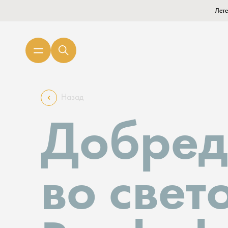
Лете
Назад
Добред
во свет