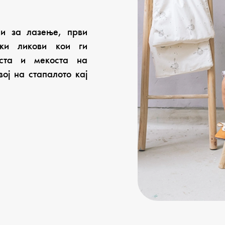
ни за лазење, први
ки ликови кои ги
оста и мекоста на
ој на стапалото кај