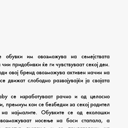
е обувки им овозможува на семејствата
чии придобивки ќе ги чувствуваат секој ден.
оди овој бренд овозможува активен начин на
се движат слободно развојувајќи ја својата
aby се изработуваат рачно и од целосно
, премиум кои се безбедни за секој родител
 на најмалите. Обувките се од еколошки
овозможуваат носење на боси стапала, а