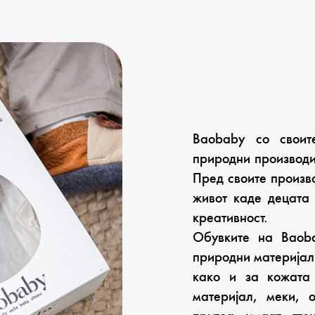
Baobaby со своит
природни производи 
Пред своите произв
живот каде децата 
креативност.
Обувките на Baob
природни материјали
како и за кожата
материјал, меки, 