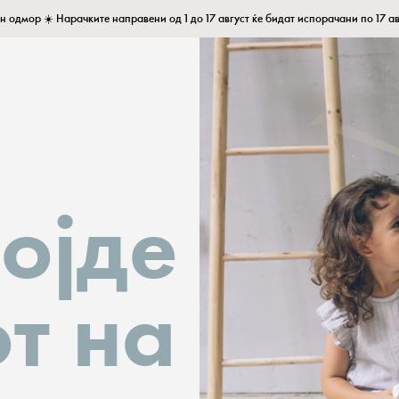
н одмор ☀️ Нарачките направени од 1 до 17 август ќе бидат испорачани по 17 ав
ојде
от на