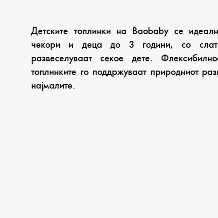
Детските топлинки на Baobaby се идеал
чекори и деца до 3 години, со слат
развеселуваат секое дете. Флексибилн
топлинките го поддржуваат природниот разв
најмалите.