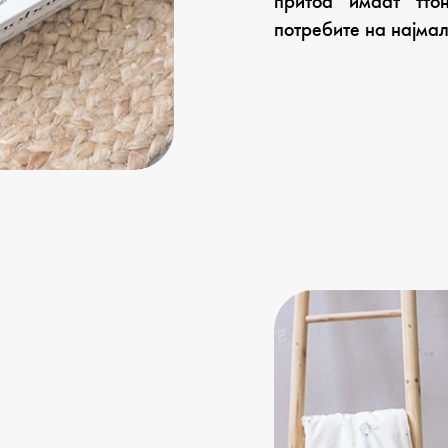
притоа имаат тто
потребите на најмал