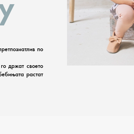
y
претпознатлив по
 го држат своето
бебињата растат