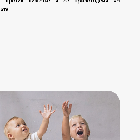
н против лизгање и се прилагодени на
ите.