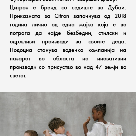
Цитрон е бренд со седиште во Дубаи.
Приказната за Citron започнува од 2018
година лично од една мајка која е во
потрага да најде безбедни, стилски и
одржливи производи за своите деца.
Подоцна станува водечка компанија на
пазарот во областа на иновативни
производи со присуство во над 47 земји во
светот.