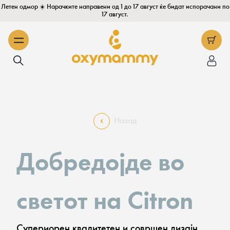
Летен одмор ☀️ Нарачките направени од 1 до 17 август ќе бидат испорачани по
17 август.
Назад
Добредојде во
светот на Citron
Супериорен квалитетен и совршен дизајн