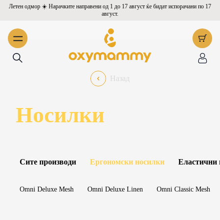
Летен одмор ☀️ Нарачките направени од 1 до 17 август ќе бидат испорачани по 17
август.
Назад
Носилки
Сите производи
Ергономски носилки
Еластични
Omni Deluxe Mesh
Omni Deluxe Linen
Omni Classic Mesh