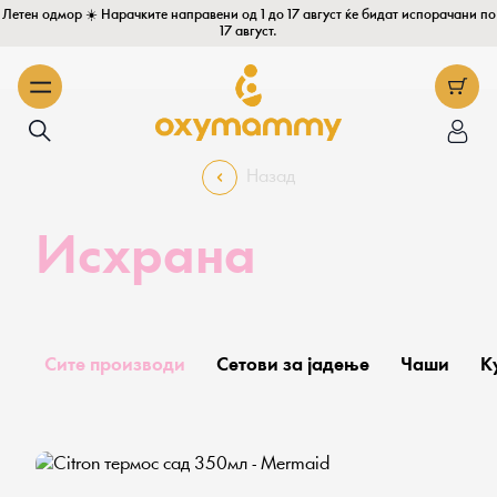
Летен одмор ☀️ Нарачките направени од 1 до 17 август ќе бидат испорачани по
17 август.
Назад
Исхрана
Сите производи
Сетови за јадење
Чаши
К