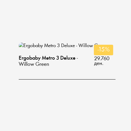
-15%
Ergobaby Metro 3 Deluxe
-
29.760
ден.
Willow Green