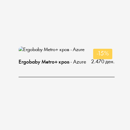
-15%
2.470 ден.
Ergobaby Metro+ кров
- Аzure