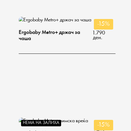
-15%
Ergobaby Metro+ држач за
1.790
ден.
чаша
НЕМА НА ЗАЛИХА
-15%