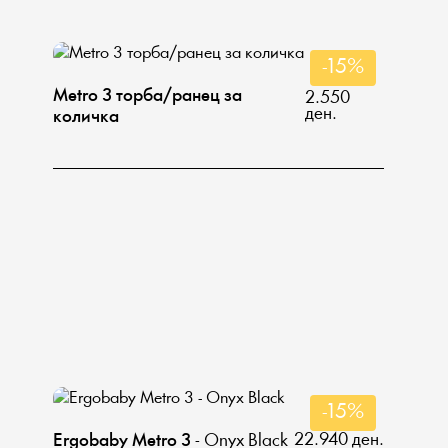
-15%
Мetro 3 торба/ранец за
2.550
ден.
количка
-15%
22.940 ден.
Еrgobaby Metro 3
- Onyx Black