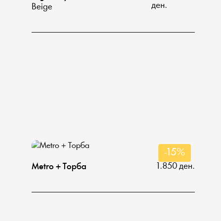
ден.
Beige
-15%
1.850 ден.
Мetro + Тoрба