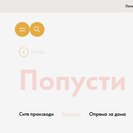
Лете
Назад
Попусти
Сите производи
Колички
Опрема за дома