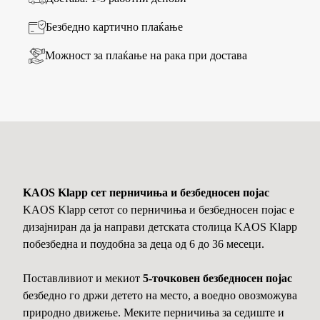
Безбедно картично плаќање
Можност за плаќање на рака при достава
KAOS Klapp сет перничиња и безбедносен појас
KAOS Klapp сетот со перничиња и безбедносен појас е
дизајниран да ја направи детската столица KAOS Klapp
побезбедна и поудобна за деца од 6 до 36 месеци.
Поставливиот и мекиот
5-точковен безбедносен појас
безбедно го држи детето на место, а воедно овозможува
природно движење. Меките перничиња за седиште и