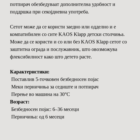
потпирач обезбедуваат дополнителна удобност и
поддршка при секојдневна употреба.
Сетот може да се користи заедно или одделно и е
компатибилен со сите KAOS Klapp детски столчиња.
Може да се користи и со или без KAOS Klapp сетот со
заштитна ограда и послужавник, што овозможува
флексибилност како што детето расте.
Карактеристики:
Поставлив 5-точковен безбедносен појас
Меки перничиња за седиште и потпирач
Перење во машина на 30°C
Возраст:
Безбедносен појас: 6–36 месеци
Перничиња: од 6 месеци