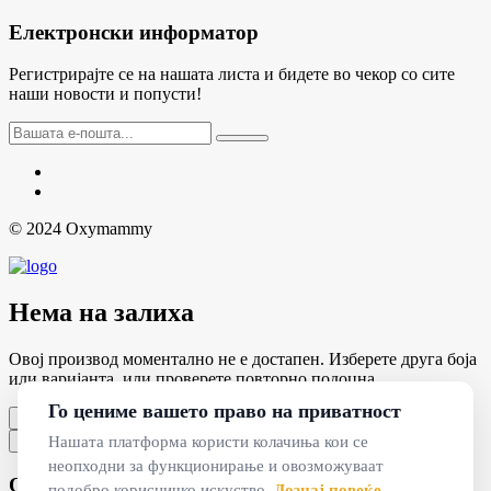
Електронски информатор
Регистрирајте се на нашата листа и бидете во чекор со сите
наши новости и попусти!
© 2024 Oxymammy
Нема на залиха
Овој производ моментално не е достапен. Изберете друга боја
или варијанта, или проверете повторно подоцна.
Го цениме вашето право на приватност
Во ред
Нашата платформа користи колачиња кои се
×
неопходни за функционирање и овозможуваат
Оваа страница е во тек на изработка
подобро корисничко искуство.
Дознај повеќе