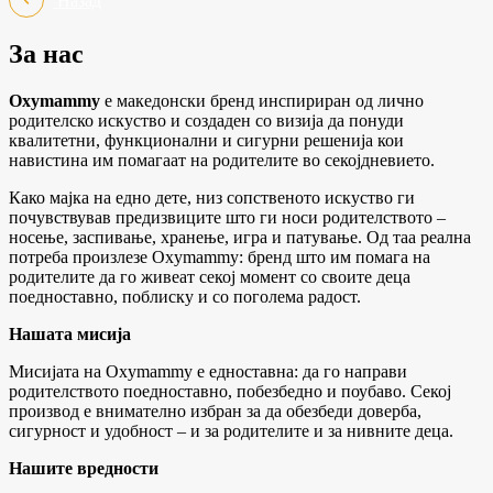
Назад
За нас
Oxymammy
е македонски бренд инспириран од лично
родителско искуство и создаден со визија да понуди
квалитетни, функционални и сигурни решенија кои
навистина им помагаат на родителите во секојдневието.
Како мајка на едно дете, низ сопственото искуство ги
почувствував предизвиците што ги носи родителството –
носење, заспивање, хранење, игра и патување. Од таа реална
потреба произлезе Oxymammy: бренд што им помага на
родителите да го живеат секој момент со своите деца
поедноставно, поблиску и со поголема радост.
Нашата мисија
Мисијата на Oxymammy е едноставна: да го направи
родителството поедноставно, побезбедно и поубаво. Секој
производ е внимателно избран за да обезбеди доверба,
сигурност и удобност – и за родителите и за нивните деца.
Нашите вредности