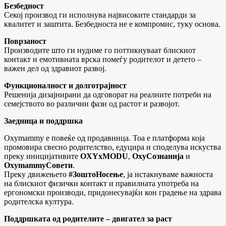
Безбедност
Секој производ ги исполнува највисоките стандарди за
квалитет и заштита. Безбедноста не е компромис, туку основа.
Поврзаност
Производите што ги нудиме го поттикнуваат блискиот
контакт и емотивната врска помеѓу родителот и детето –
важен дел од здравиот развој.
Функционалност и долготрајност
Решенија дизајнирани да одговорат на реалните потреби на
семејството во различни фази од растот и развојот.
Заедница и поддршка
Oxymammy е повеќе од продавница. Тоа е платформа која
промовира свесно родителство, едуцира и споделува искуства
преку иницијативите
OXYxMODU
,
OxyСознанија
и
OxymammyСовети
.
Преку движењето
#ЗоштоНосење
, ја истакнуваме важноста
на блискиот физички контакт и правилната употреба на
ергономски производи, придонесувајќи кон градење на здрава
родителска култура.
Поддршката од родителите – двигател за раст