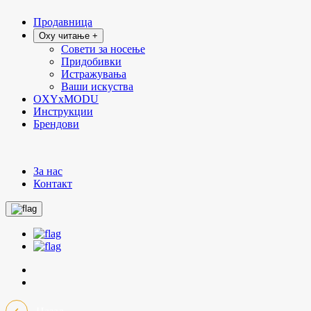
Продавница
Oxy читање +
Совети за носење
Придобивки
Истражувања
Ваши искуства
OXYxMODU
Инструкции
Брендови
За нас
Контакт