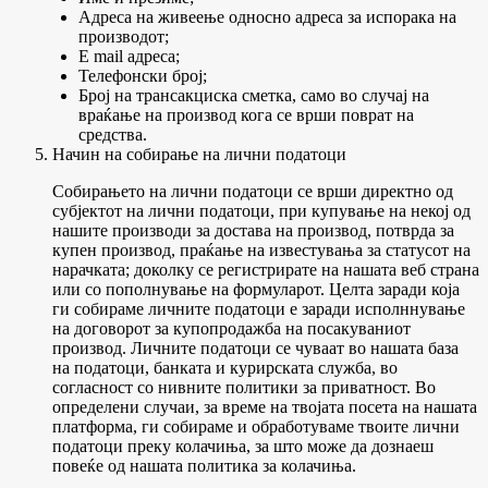
Адреса на живеење односно адреса за испорака на
производот;
E mail адреса;
Телефонски број;
Број на трансакциска сметка, само во случај на
враќање на производ кога се врши поврат на
средства.
Начин на собирање на лични податоци
Собирањето на лични податоци се врши директно од
субјектот на лични податоци, при купување на некој од
нашите производи за достава на производ, потврда за
купен производ, праќање на известувања за статусот на
нарачката; доколку се регистрирате на нашата веб страна
или со пополнување на формуларот. Целта заради која
ги собираме личните податоци е заради исполннување
на договорот за купопродажба на посакуваниот
производ. Личните податоци се чуваат во нашата база
на податоци, банката и курирската служба, во
согласност со нивните политики за приватност. Во
определени случаи, за време на твојата посета на нашата
платформа, ги собираме и обработуваме твоите лични
податоци преку колачиња, за што може да дознаеш
повеќе од нашата политика за колачиња.