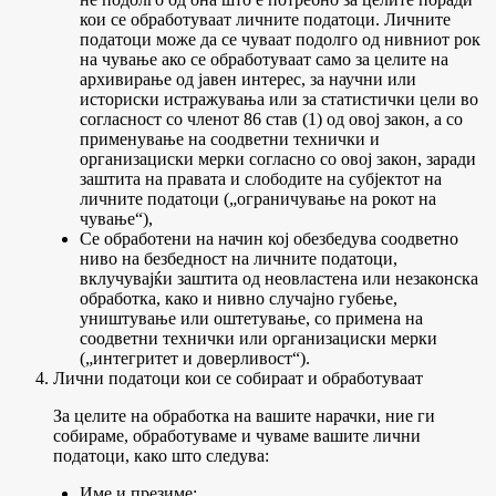
кои се обработуваат личните податоци. Личните
податоци може да се чуваат подолго од нивниот рок
на чување ако се обработуваат само за целите на
архивирање од јавен интерес, за научни или
историски истражувања или за статистички цели во
согласност со членот 86 став (1) од овој закон, а со
применување на соодветни технички и
организациски мерки согласно со овој закон, заради
заштита на правата и слободите на субјектот на
личните податоци („ограничување на рокот на
чување“),
Се обработени на начин кој обезбедува соодветно
ниво на безбедност на личните податоци,
вклучувајќи заштита од неовластена или незаконска
обработка, како и нивно случајно губење,
уништување или оштетување, со примена на
соодветни технички или организациски мерки
(„интегритет и доверливост“).
Лични податоци кои се собираат и обработуваат
За целите на обработка на вашите нарачки, ние ги
собираме, обработуваме и чуваме вашите лични
податоци, како што следува:
Име и презиме;