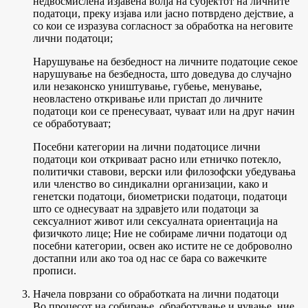
недвосмислена изјавена волја на субјектот на личните
податоци, преку изјава или јасно потврдено дејствие, а
со кои се изразува согласност за обработка на неговите
лични податоци;
Нарушување на безбедност на личните податоци
е секое
нарушување на безбедноста, што доведува до случајно
или незаконско уништување, губење, менување,
неовластено откривање или пристап до личните
податоци кои се пренесуваат, чуваат или на друг начин
се обработуваат;
Посебни категории на лични податоци
се лични
податоци кои откриваат расно или етничко потекло,
политички ставови, верски или филозофски убедувања
или членство во синдикални организации, како и
генетски податоци, биометриски податоци, податоци
што се однесуваат на здравјето или податоци за
сексуалниот живот или сексуалната ориентација на
физичкото лице; Ние не собираме лични податоци од
посебни категории, освен ако истите не се доброволно
достапни или ако тоа од нас се бара со важечките
прописи.
Начела поврзани со обработката на лични податоци
Во процесот на собирање, обработување и чување, ние