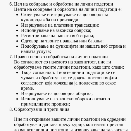
Цел на собирање и обработка на лични податоци
Целта на собирање и обработка на лични податоци е:
Склучување и извршување на договорот за
купопродажба на производи;
Извршување на платежни трансакции;
Исполнување на законска обврска;
Регистрирање на нашата веб страна;
Одговор на твоите прашања или барања;
Подобрување на функцијата на нашата веб страна и
нашата услуга;
Правен основ за обработка на лични податоци
Во согласност со начелото на законитост, ние ги
обработуваме твоите лични податоци, како што следи:
Твоја согласност. Твоите лични податоци ќе се
чуваат и обработуваат, се додека постои твојата
согласност, која можеш да ја повлечеш во секое
време.
Извршување на договорна обврска;
Исполнување на законски обврски согласно
применливите прописи;
Обработувачи и трети лица
Ние ги откриваме вашите лични податоци на одредени
обработувачи достава преку курир, кои имаат пристап
до вашите лични податоци за извршување на задачите за