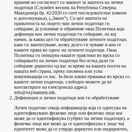
вршиме во согласност со законот за заштита на лични
податоци (Службен весник на Република Северна
Македонија бр. 42/2020 со сите последователни измени
и дополнувања), („Закон“). Со цел заштита на
приватноста на лицето чии лични податоци ги
собираме, ја усвоивме и објавивме оваа Политика која
дефинира кои лични податоци ги собираме, на кој
начин, за каква цел ги обработуваме личните податоци,
како ги заштитуваме, колку долго ги чуваме и кои се
вашите права во однос на лучните податоци. Оваа
Политика ги опишува нашите практики во врска со
собирањето на лични податоци без оглед дали ги
собираме директно од вас за време на вашата посета на
нашата веб страна, преку писмена или усна
комуникација со нас. За било какви прашања во врска со
вашите лични податоци, слободно можете да не
контактирате на електронска адреса
info@оxymammy.mk.
Дефиниции и лични податоци кои ги обработуваме
Личен податок
е секоја информација која се однесува на
идентификувано физичко лице или физичко лице кое
може да се идентификува (субјект на лични податоци), а
физичко лице кое може да се идентификува е лице чиј
идентитет може да се утврди директно или индиректно,