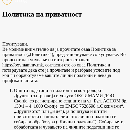
Назад
Политика на приватност
Почитувани,
Ве молиме внимателно да ја прочитате оваа Политика за
приватност („Политика“), пред започнување со купување. Во
процесот на купување на интернет страната
https://oxymammy.mk, согласни сте со оваа Политика и
потврдувате дека сте ја прочитале и разбрале условите под
кои ги обработуваме вашите лични податоци и дека ја
прифаќате истата.
Општи податоци и податоци за контролорот
Друштво за трговија и услуги ОКСИМАМИ ДОО
Скопје, со регистрирано седиште на ул. Бул. АСНОМ бр.
130/1 – 4, 1000 Скопје, со ЕМБС 7528698 („Оксимами“,
„Друштвото“ или „Ние“), ја почитува и штити
приватноста на лицата чии што лични податоци ги
собира и обработува („Лични податоци“). Собирањето,
обработката и чувањето на личните податоци ние го