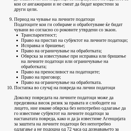
кои се ангажирани и не смеат да бидат користени за
други цели.
Период на чување на личните податоци
Податоците кои ги собираме и обработуваме ќе бидат
чувани во согласно со роковите утврдени со зкаон.
Транспарентност;
Право на пристап на субјектот на личните податоци;
Исправка и бришење;
Право на ограничување на обработката;
Обврска за известување при исправка или бришење
на личните податоци или ограничување на
обработката;
Право на преносливост на податоците;
Право на приговор;
Право на ограничување на обработката.
Постапка во случај на повреда на лични податоци
Доколку повредата на личните податоци може да
предизвика висок ризик за правата и слободите на
лицето, ние имаме обврска без непотребно одлагање да
го известиме субјектот на личните податоци за
настанатата повреда, како и да ја известиме Агенцијата
за заштита на личните податоци без непотребно
одлагање а не подоцна од 72 часа од дознавањето за