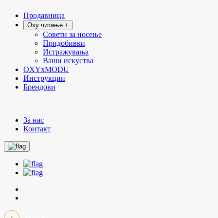
Продавница
Oxy читање +
Совети за носење
Придобивки
Истражувања
Ваши искуства
OXYxMODU
Инструкции
Брендови
За нас
Контакт