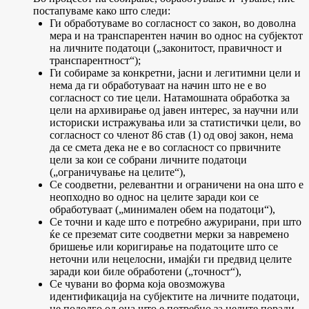
постапуваме како што следи:
Ги обработуваме во согласност со закон, во доволна
мера и на транспарентен начин во однос на субјектот
на личните податоци („законитост, правичност и
транспарентност“);
Ги собираме за конкретни, јасни и легитимни цели и
нема да ги обработуваат на начин што не е во
согласност со тие цели. Натамошната обработка за
цели на архивирање од јавен интерес, за научни или
историски истражувања или за статистички цели, во
согласност со членот 86 став (1) од овој закон, нема
да се смета дека не е во согласност со првичните
цели за кои се собрани личните податоци
(„ограничување на целите“),
Се соодветни, релевантни и ограничени на она што е
неопходно во однос на целите заради кои се
обработуваат („минимален обем на податоци“),
Се точни и каде што е потребно ажурирани, при што
ќе се преземат сите соодветни мерки за навремено
бришење или коригирање на податоците што се
неточни или нецелосни, имајќи ги предвид целите
заради кои биле обработени („точност“),
Се чувани во форма која овозможува
идентификација на субјектите на личните податоци,
не подолго од она што е потребно за целите поради