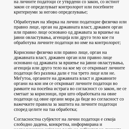
на личните податоци се утврдени со закон, со истиот
закон се определуваат контролорот или посебните
критериуми за негово определување;
Обработувач на збирка на лични податоци
е физичко или
правно лице, орган на државната власт, државен орган
или правно лице основано од државата за вршење на
јавни овластувања, агенција или друго тело кое ги
обработува личните податоци во име на контролорот;
Корисник
е физичко или правно лице, орган на
државната власт, државен орган или правно лице
основано од државата за вршење на јавни овластувања,
агенција или друго тело на кое му се откриваат личните
податоци без разлика дали е тоа трето лице или не.
Меѓутоа, органите на државната власт и државните
органи на кои им се откриваат личните податоци во
рамките на посебна истрага во согласност со закон, не се
сметаат за корисници, при што обработката на овие
податоци од овие органи мора да биде во согласност со
важечките правила за заштита на личните податоци
според целите на таа обработка;
Согласност
на субјектот на лични податоци е секоја
слободно дадена, конкретна, информирана и