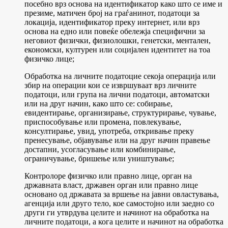
посебно врз основа на идентификатор како што се име и
презиме, матичен број на граѓанинот, податоци за
локација, идентификатор преку интернет, или врз
основа на едно или повеќе обележја специфични за
неговиот физички, физиолошки, генетски, ментален,
економски, културен или социјален идентитет на тоа
физичко лице;
Обработка на личните податоци
е секоја операција или
збир на операции кои се извршуваат врз личните
податоци, или група на лични податоци, автоматски
или на друг начин, како што се: собирање,
евидентирање, организирање, структурирање, чување,
приспособување или промена, повлекување,
консултирање, увид, употреба, откривање преку
пренесување, објавување или на друг начин правење
достапни, усогласување или комбинирање,
ограничување, бришење или уништување;
Контролор
е физичко или правно лице, орган на
државната власт, државен орган или правно лице
основано од државата за вршење на јавни овластувања,
агенција или друго тело, кое самостојно или заедно со
други ги утврдува целите и начинот на обработка на
личните податоци, а кога целите и начинот на обработка