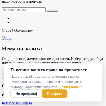
наши новости и попусти!
© 2024 Oxymammy
Нема на залиха
Овој производ моментално не е достапен. Изберете друга боја
или варијанта, или проверете повторно подоцна.
Го цениме вашето право на приватност
Во ред
Нашата платформа користи колачиња кои се
×
неопходни за функционирање и овозможуваат
Оваа страница е во тек на изработка
подобро корисничко искуство.
Дознај повеќе
Не прифаќај
Прифати
Работиме на оваа секција. Наскоро ќе биде достапна на сајтот.
Кон продавницата