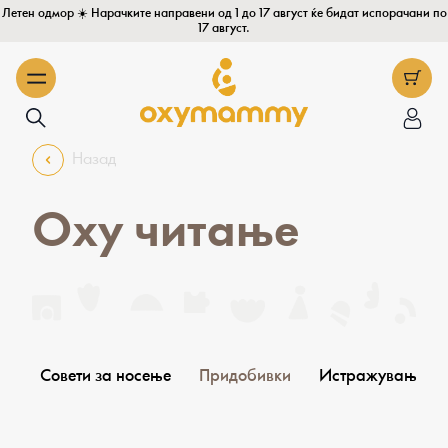
Летен одмор ☀️ Нарачките направени од 1 до 17 август ќе бидат испорачани по
17 август.
Назад
Oxy читање
Совети за носење
Придобивки
Истражувања