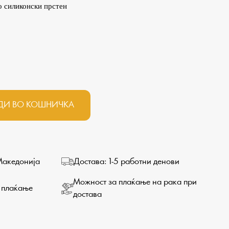
о силиконски прстен
ДИ ВО КОШНИЧКА
Македонија
Достава: 1-5 работни денови
Можност за плаќање на рака при
 плаќање
достава