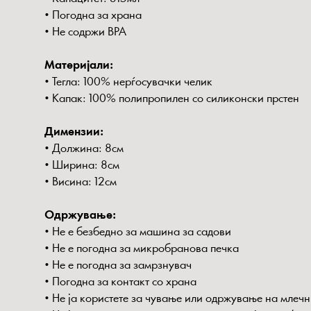
• Погодна за храна
• Не содржи BPA
Материјали:
• Тегла: 100% нерѓосувачки челик
• Капак: 100% полипропилен со силиконски прстен
Димензии:
• Должина: 8см
• Ширина: 8см
• Висина: 12см
Одржување:
• Не е безбедно за машина за садови
• Не е погодна за микробранова печка
• Не е погодна за замрзнувач
• Погодна за контакт со храна
• Не ја користете за чување или одржување на млеч