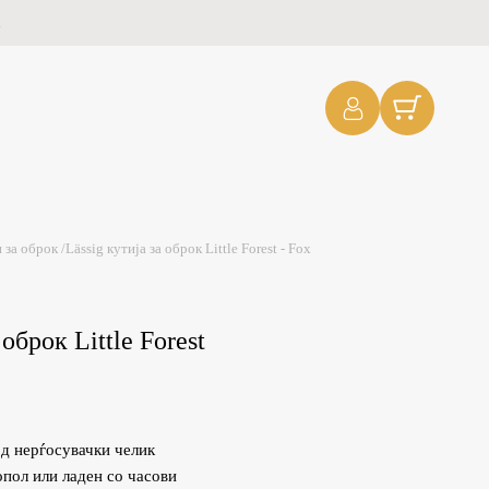
.
 за оброк
/
Lässig кутија за оброк Little Forest - Fox
 оброк Little Forest
од нерѓосувачки челик
пол или ладен со часови