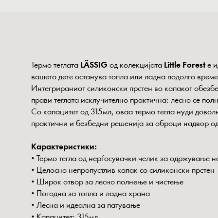
Термо теглата
LÄSSIG
од колекцијата
Little Forest
е и
вашето дете останува топла или ладна подолго време
Интегрираниот силиконски прстен во капакот обезбед
прави теглата исклучително практична: лесно се полн
Со капацитет од 315мл, оваа термо тегла нуди довол
практични и безбедни решенија за оброци надвор од
Карактеристики:
• Термо тегла од нерѓосувачки челик за одржување н
• Целосно непропустлив капак со силиконски прстен
• Широк отвор за лесно полнење и чистење
• Погодна за топла и ладна храна
• Лесна и идеална за патување
• Капацитет: 315мл