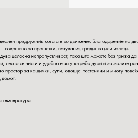
деален придружник кога сте во движење. Благодарение на дво
 – совршено за прошетки, патувања, градинка или излети.
ува целосна непропустливост, така што можете без грижа да 
и, лесно се чисти и удобна е за употреба дури и за малите ра
но простор за кашички, супи, овошје, тестенини и многу повеќ
 домот.
а температура