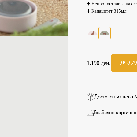
➕ Непропустлив капак с
➕ Капацитет 315мл
1.190 ден.
ДОДА
Достава низ цела 
Безбедно картично