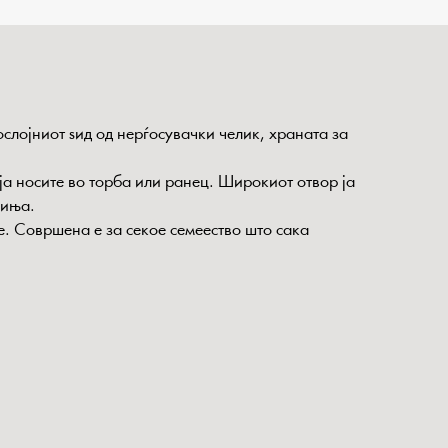
слојниот ѕид од нерѓосувачки челик, храната за
ја носите во торба или ранец. Широкиот отвор ја
чиња.
е. Совршена е за секое семеество што сака