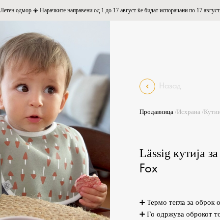
Летен одмор ☀️ Нарачките направени од 1 до 17 август ќе бидат испорачани по 17 август
Назад
Продавница
/
Исхрана
/
Кутии
Lässig кутија за
Fox
➕ Термо тегла за оброк 
➕ Го одржува оброкот то