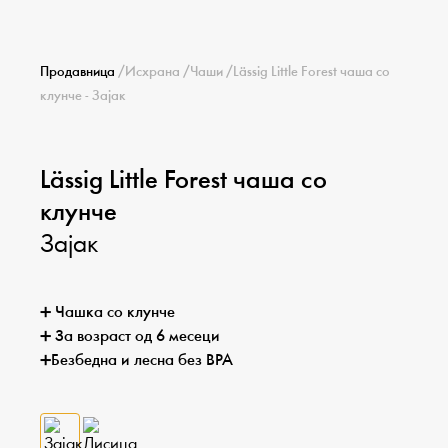
Продавница
/
Исхрана
/
Чаши
/
Lässig Little Forest чаша со
клунче - Зајак
Lässig Little Forest чаша со
клунче
Зајак
➕ Чашка со клунче
➕ За возраст од 6 месеци
➕Безбедна и лесна без BPA