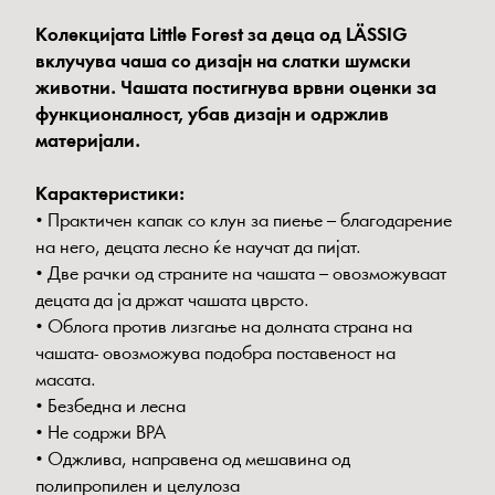
Колекцијата Little Forest за деца од LÄSSIG
вклучува чаша со дизајн на слатки шумски
животни. Чашата постигнува врвни оценки за
функционалност, убав дизајн и одржлив
материјали.
Карактеристики:
• Практичен капак со клун за пиење – благодарение
на него, децата лесно ќе научат да пијат.
• Две рачки од страните на чашата – овозможуваат
децата да ја држат чашата цврсто.
• Облога против лизгање на долната страна на
чашата- овозможува подобра поставеност на
масата.
• Безбедна и лесна
• Не содржи BPA
• Oджлива, направена од мешавина од
полипропилен и целулоза