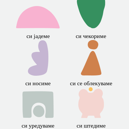
си јадеме
си чекориме
си носиме
си се облекуваме
си уредуваме
си штедиме