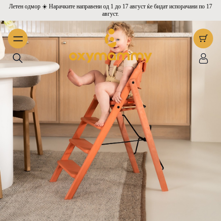
Летен одмор ☀️ Нарачките направени од 1 до 17 август ќе бидат испорачани по 17
август.
Evolve 3-во-1 релаксатор