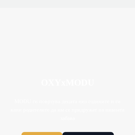
OXYxMODU
MODU ги поврзува децата низ годините и ги
кани родителите да им се придружат на нивната
забава