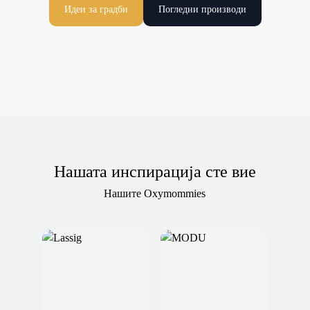
Идеи за градби
Погледни производи
Нашата инспирација сте вие
Нашите Oxymommies