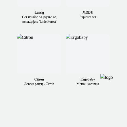
Lassig
MODU
Сет прибор за јадење од
Explorer сет
колекцијата 'Little Forest'
Citron
Ergobaby
Детски ранец - Citron
Metro+ количка