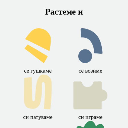
Растеме и
се гушкаме
се возиме
си патуваме
си играме