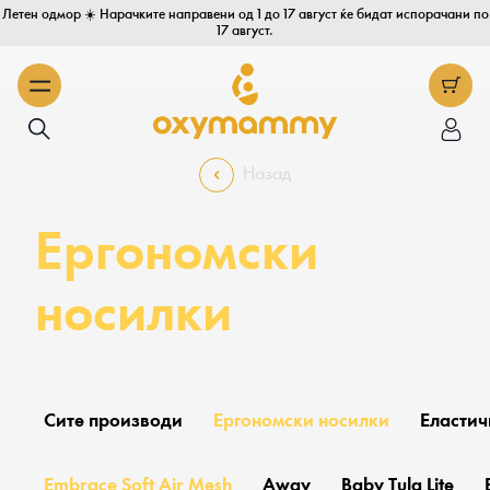
Летен одмор ☀️ Нарачките направени од 1 до 17 август ќе бидат испорачани по
17 август.
Назад
Ергономски
носилки
Сите производи
Ергономски носилки
Еласти
it
Embrace Soft Air Mesh
Away
Baby Tula Lite