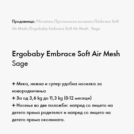
Продавница
/
Носилки
/
Ергономски носилки
/
Embrace Soft
Air Mesh
/
Ergobaby Embrace Soft Air Mesh - Sage
Ergobaby Embrace Soft Air Mesh
Sage
➕ Мека, нежна и супер удобна носилка за
новороденчиња
➕ За од 3,6 kg до 11,3 kg (0-12 месеци)
➕ Носење во две положби: напред со лицето на
детето према родителот и напред со лицето на
детето према околината.