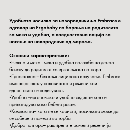
Удобната носилка за новороденчиња Embrace е
одговор на Ergobaby по барање на родителите
за мека и удобна, а поедноставна опција за
носење на новороденче од марама.
Основни карактеристики:
•Нежна и мека– мека и удобна положба на детето
блиску до родителот со ергономска потпора
•Едноставна – без комплицирано врзување. Embrace
има појас околу половината и ремени кои
едноставно се подесуваат.
•Удобна –ергономско и удобно седиште кое се
прилагодува како бебето расте.
•Компактна– кога не се користи, носилката може да
се собере и намести во торба
•Добра потпора– раширените рамени ремени ја