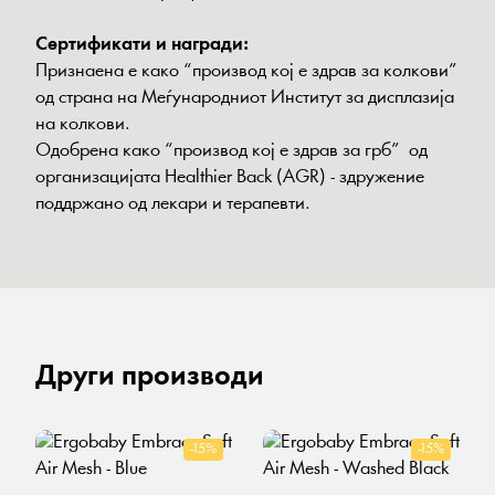
Сeртификати и награди:
Признаена е како “производ кој е здрав за колкови”
од страна на Меѓународниот Институт за дисплазија
на колкови.
Oдобрена како “производ кој е здрав за грб” од
организацијата Healthier Back (AGR) - здружение
поддржано од лекари и терапевти.
Други производи
-15%
-15%