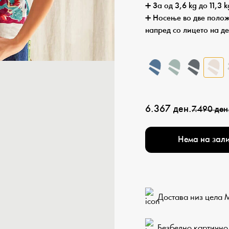
➕ За од 3,6 kg до 11,3 k
➕ Носење во две полож
напред со лицето на д
6.367 ден.
7.490 ден
Нема на зал
Достава низ цела 
Безбедно картично