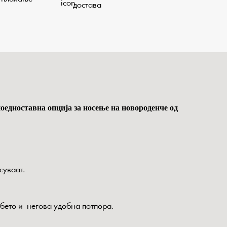
достава
оедноставна опција за носење на новороденче од
суваат.
бето и негова удобна потпора.