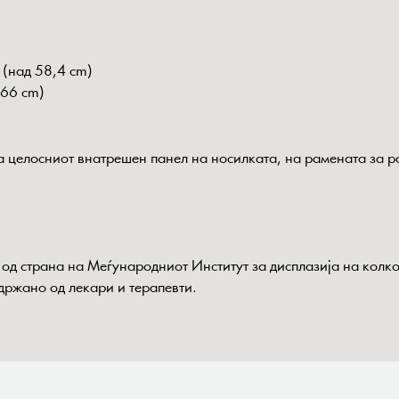
 (над 58,4 cm)
 66 cm)
 целосниот внатрешен панел на носилката, на рамената за р
 од страна на Меѓународниот Институт за дисплазија на колк
ack (AGR) - здружение поддржан