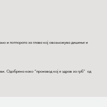
амо и потпората за глава кој овозможува дишење и
ови. Oдобрена како “производ кој е здрав за грб” од
о од лекари и терапевти.