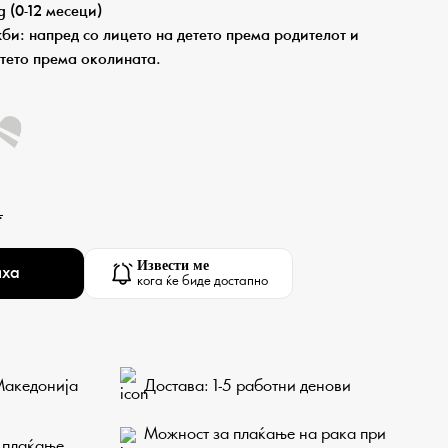
g (0-12 месеци)
би: напред со лицето на детето према родителот и
етето према околината.
.
Извести ме
иха
кога ќе биде достапно
Македонија
Достава: 1-5 работни денови
Можност за плаќање на рака при
 плаќање