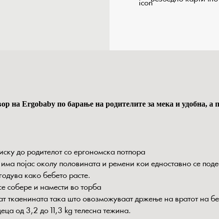
р на Ergobaby по барање на родителите за мека и удобна, а п
иску до родителот со ергономска потпора
има појас околу половината и ремени кои едноставно се поде
годува како бебето расте.
се собере и намести во торба
т ткаенината така што овозможуваат држење на вратот на бе
ца од 3,2 до 11,3 kg телесна тежина.