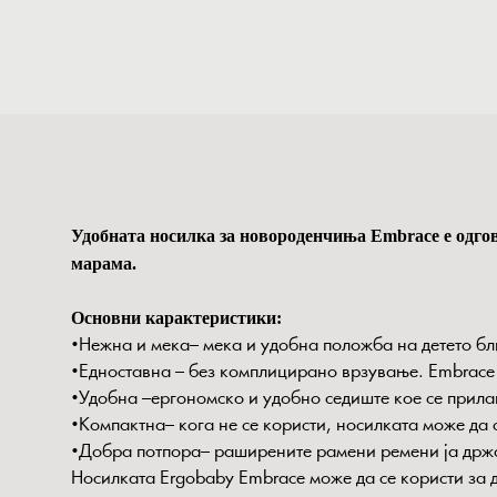
Удобната носилка за новороденчиња Embrace е одгово
марама.
Основни карактеристики:
•Нежна и мека– мека и удобна положба на детето бл
•Едноставна – без комплицирано врзување. Embrace 
•Удобна –ергономско и удобно седиште кое се прила
•Компактна– кога не се користи, носилката може да 
•Добра потпора– раширените рамени ремени ја држа
Носилката Ergobaby Embrace може да се користи за де