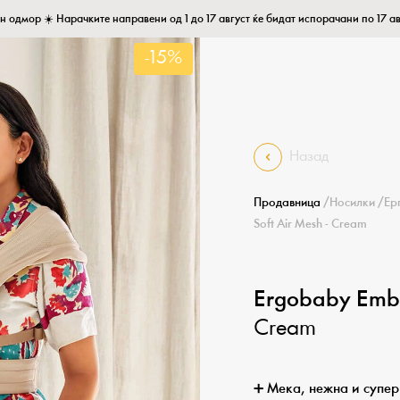
н одмор ☀️ Нарачките направени од 1 до 17 август ќе бидат испорачани по 17 ав
-15%
Назад
Продавница
/
Носилки
/
Ер
Soft Air Mesh - Cream
Ergobaby Embr
Cream
➕ Мека, нежна и супе