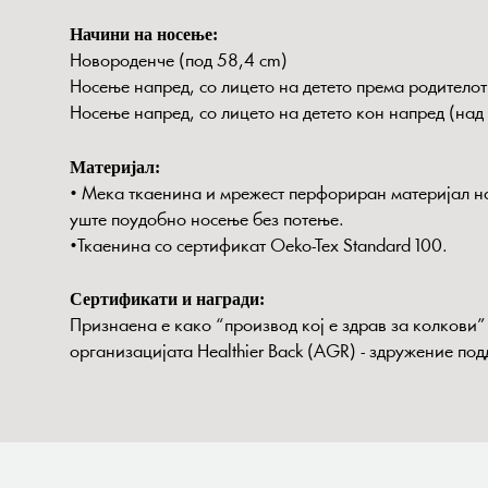
Начини на носење:
Новороденче (под 58,4 cm)
Носење напред, со лицето на детето према родителот
Носење напред, со лицето на детето кон напред (над
Материјал:
• Мека ткаенина и мрежест перфориран материјал на
уште поудобно носење без потење.
•Ткаенина со сертификат Oeko-Tex Standard 100.
Сeртификати и награди:
Признаена е како “производ кој е здрав за колкови”
организацијата Healthier B