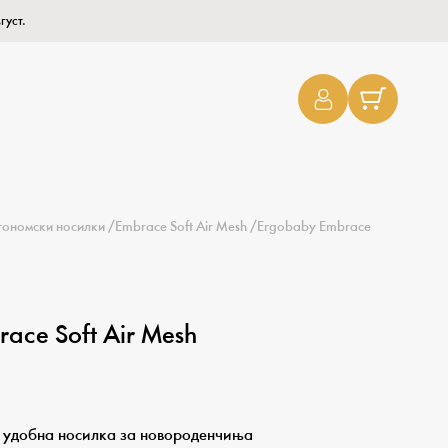
густ.
гономски носилки
/
Embrace Soft Air Mesh
/
Ergobaby Embrace
ace Soft Air Mesh
р удобна носилка за новороденчиња