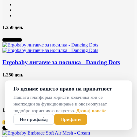
1.250 ден.
Нема на залиха
Ergobaby лигавче за носилка
- Dancing Dots
1.250 ден.
Го цениме вашето право на приватност
Нашата платформа користи колачиња кои се
неопходни за функционирање и овозможуваат
1.250 ден.
подобро корисничко искуство.
Дознај повеќе
Не прифаќај
Прифати
-15%
Нема на залиха