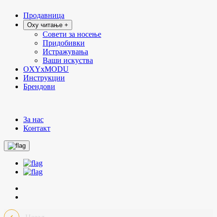
Продавница
Oxy читање +
Совети за носење
Придобивки
Истражувања
Ваши искуства
OXYxMODU
Инструкции
Брендови
За нас
Контакт