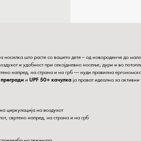
а носилка што расте со вашето дете – од новороденче до мало
здухот и удобност при секојдневно носење, дури и во потопл
тено напред, на страна и на грб — нуди правилна ергономск
 прегради
и
UPF 50+ качулка
ја прават идеална за активни
лна циркулација на воздухот
от, свртено напред, на страна и на грб
спределба на тежината