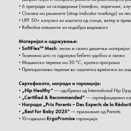
• 6 прегради за складирање (телефон, паричник, клу
• Ознаки на ремените (strap indicator markings) за 
• UPF 50+ качулка за заштита од сонце, ветер и при
• Reflective елементи за подобра видливост
Материјал и одржување:
•
SoftFlex™ Mesh
: лесен и силно дишечки материјал
• Ткаенина што го одржува бебето удобно и свежо
• Машинско перење на 30 °C, кратка програма
• Препорачливо перење во заштитна вреќичка за заш
Сертификати, награди и гаранција:
•
„Hip Healthy“
— одобрена од International Hip Dyspla
•
„Certified & Recommended“
— сертифицирана како
•
Награда „Prix Parents – Des Experts de la Rédact
•
„Best for Baby 2025“
— признание од Parents
• 10-годишна
ErgoPromise
гаранција