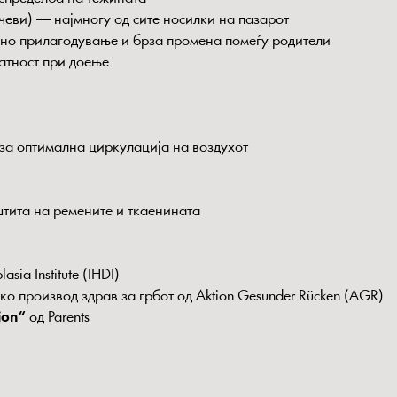
чеви) — најмногу од сите носилки на пазарот
лесно прилагодување и брза промена помеѓу родители
ватност при доење
 за оптимална циркулација на воздухот
тита на ремените и ткаенината
sia Institute (IHDI)
 производ здрав за грбот од Aktion Gesunder Rücken (AGR)
ion“
од Parents