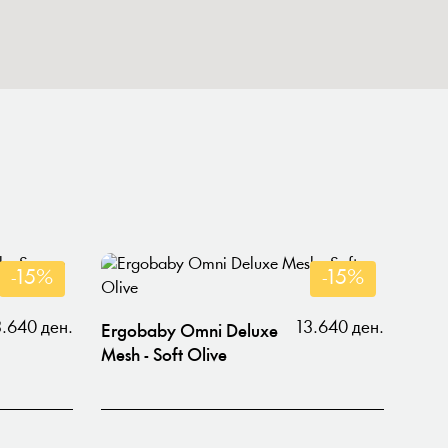
-15%
-15%
3.640 ден.
13.640 ден.
Ergobaby Omni Deluxe
Mesh - Soft Olive