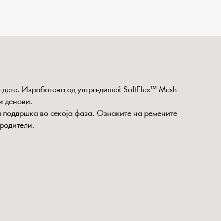
 дете. Изработена од ултра-дишеќ SoftFlex™ Mesh
и денови.
а поддршка во секоја фаза. Ознаките на ремените
 родители.