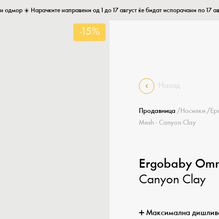
н одмор ☀️ Нарачките направени од 1 до 17 август ќе бидат испорачани по 17 ав
-15%
Назад
Продавница
/
Носилки
/
Ер
Mesh - Canyon Clay
Ergobaby Omn
Canyon Clay
➕ Максимална дишливо