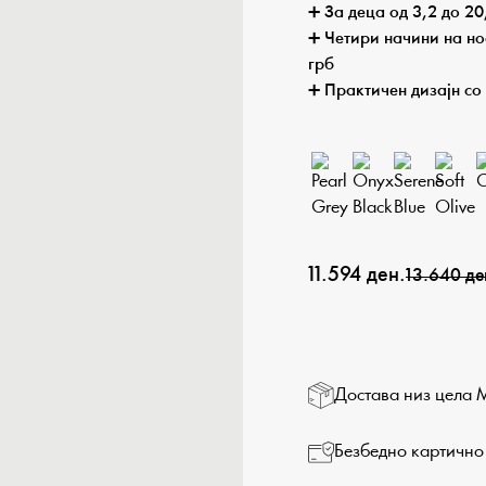
➕ За деца од 3,2 до 20,
➕ Четири начини на нос
грб
➕ Практичен дизајн со
11.594 ден.
13.640 де
Достава низ цела 
Безбедно картично