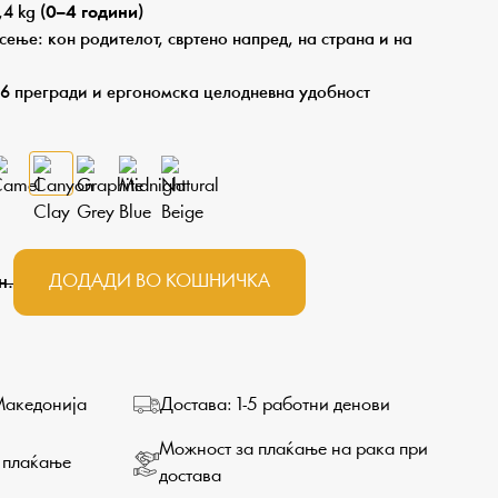
4 kg (
0–4 години
)
ење: кон родителот, свртено напред, на страна и на
 6 прегради и ергономска целодневна удобност
ДОДАДИ ВО КОШНИЧКА
н.
Македонија
Достава: 1-5 работни денови
Можност за плаќање на рака при
 плаќање
достава