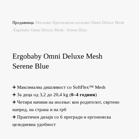
Продавница
/
Носилки
/
Ергономски носилки
/
Omni Deluxe Mesh
/
Ergobaby Omni Deluxe Mesh - Serene Blue
Ergobaby Omni Deluxe Mesh
Serene Blue
➕ Максимална дишливост со SoftFlex™ Mesh
➕ За деца од 3,2 до 20,4 kg (
0–4 години
)
➕ Четири начини на носење: кон родителот, свртено
напред, на страна и на грб
➕ Практичен дизајн со 6 прегради и ергономска
целодневна удобност