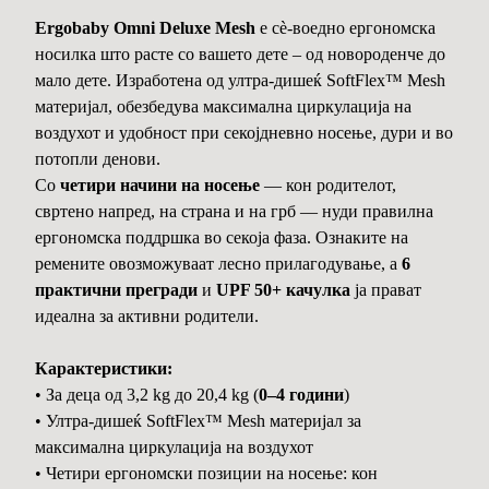
Ergobaby Omni Deluxe Mesh
е сè-воедно ергономска
носилка што расте со вашето дете – од новороденче до
мало дете. Изработена од ултра-дишеќ SoftFlex™ Mesh
материјал, обезбедува максимална циркулација на
воздухот и удобност при секојдневно носење, дури и во
потопли денови.
Со
четири начини на носење
— кон родителот,
свртено напред, на страна и на грб — нуди правилна
ергономска поддршка во секоја фаза. Ознаките на
ремените овозможуваат лесно прилагодување, а
6
практични прегради
и
UPF 50+ качулка
ја прават
идеална за активни родители.
Карактеристики:
• За деца од 3,2 kg до 20,4 kg (
0–4 години
)
• Ултра-дишеќ SoftFlex™ Mesh материјал за
максимална циркулација на воздухот
• Четири ергономски позиции на носење: кон