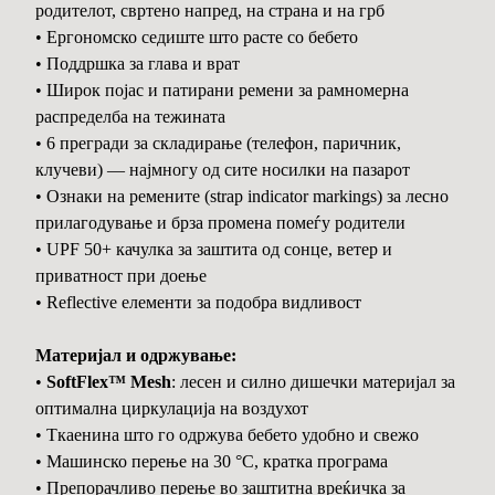
родителот, свртено напред, на страна и на грб
• Ергономско седиште што расте со бебето
• Поддршка за глава и врат
• Широк појас и патирани ремени за рамномерна
распределба на тежината
• 6 прегради за складирање (телефон, паричник,
клучеви) — најмногу од сите носилки на пазарот
• Ознаки на ремените (strap indicator markings) за лесно
прилагодување и брза промена помеѓу родители
• UPF 50+ качулка за заштита од сонце, ветер и
приватност при доење
• Reflective елементи за подобра видливост
Материјал и одржување:
•
SoftFlex™ Mesh
: лесен и силно дишечки материјал за
оптимална циркулација на воздухот
• Ткаенина што го одржува бебето удобно и свежо
• Машинско перење на 30 °C, кратка програма
• Препорачливо перење во заштитна вреќичка за