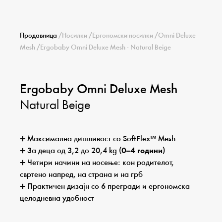
Продавница
/
Носилки
/
Ергономски носилки
/
Omni Deluxe
Mesh
/
Ergobaby Omni Deluxe Mesh - Natural Beige
Ergobaby Omni Deluxe Mesh
Natural Beige
➕ Максимална дишливост со SoftFlex™ Mesh
➕ За деца од 3,2 до 20,4 kg (
0–4 години
)
➕ Четири начини на носење: кон родителот,
свртено напред, на страна и на грб
➕ Практичен дизајн со 6 прегради и ергономска
целодневна удобност