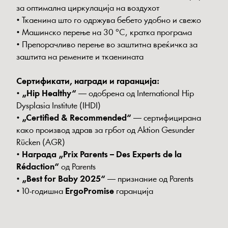
за оптимална циркулација на воздухот
• Ткаенина што го одржува бебето удобно и свежо
• Машинско перење на 30 °C, кратка програма
• Препорачливо перење во заштитна вреќичка за
заштита на ремените и ткаенината
Сертификати, награди и гаранција:
•
„Hip Healthy“
— одобрена од International Hip
Dysplasia Institute (IHDI)
•
„Certified & Recommended“
— сертифицирана
како производ здрав за грбот од Aktion Gesunder
Rücken (AGR)
•
Награда „Prix Parents – Des Experts de la
Rédaction“
од Parents
•
„Best for Baby 2025“
— признание од Parents
• 10-годишна
ErgoPromise
гаранција