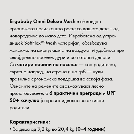
Ergobaby Omni Deluxe Mesh
е сè-воедно
ергономска носилка што расте со вашето дете – од
новороденче до мало дете. Изработена од ултра-
дишеќ SoftFlex™ Mesh материјал, обезбедува
максимална циркулација на воздухот и удобност при
секојдневно носење, дури и во потопли денови.
Со
четири начини на носење
— кон родителот,
свртено напред, на страна и на грб — нуди
правилна ергономска поддршка во секоја фаза.
Ознаките на ремените овозможуваат лесно
прилагодување, а
6 практични прегради
и
UPF
50+ качулка
ја прават идеална за активни
родители.
Карактеристики:
• За деца од 3,2 kg до 20,4 kg (
0–4 години
)