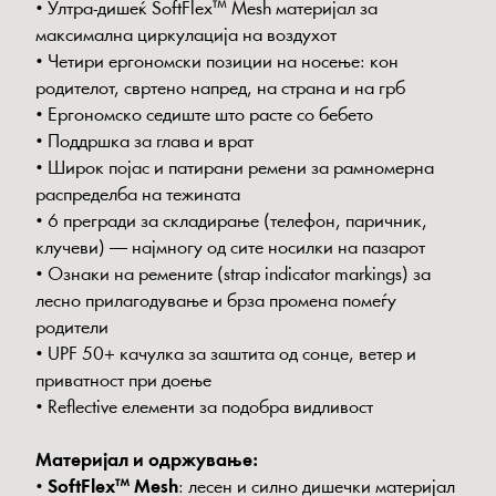
• Ултра-дишеќ SoftFlex™ Mesh материјал за
максимална циркулација на воздухот
• Четири ергономски позиции на носење: кон
родителот, свртено напред, на страна и на грб
• Ергономско седиште што расте со бебето
• Поддршка за глава и врат
• Широк појас и патирани ремени за рамномерна
распределба на тежината
• 6 прегради за складирање (телефон, паричник,
клучеви) — најмногу од сите носилки на пазарот
• Ознаки на ремените (strap indicator markings) за
лесно прилагодување и брза промена помеѓу
родители
• UPF 50+ качулка за заштита од сонце, ветер и
приватност при доење
• Reflective елементи за подобра видливост
Материјал и одржување:
•
SoftFlex™ Mesh
: лесен и силно дишечки материјал